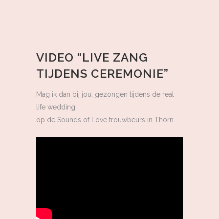
VIDEO “LIVE ZANG
TIJDENS CEREMONIE”
Mag ik dan bij jou, gezongen tijdens de real
life wedding
op de Sounds of Love trouwbeurs in Thorn.